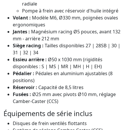
radiale
Pompe à frein avec réservoir d'huile intégré
Volant :
Modèle M6, Ø330 mm, poignées ovales
ergonomiques
Jantes :
Magnésium racing Ø5 pouces, avant 132
mm - arrière 212 mm
Siège racing :
Tailles disponibles 27 | 28SB | 30 |
31 | 32 | 34
Essieu arrière :
Ø50 x 1030 mm (rigidités
disponibles : S | MS | MR | MH | H | EH)
Pédalier :
Pédales en aluminium ajustables (8
positions)
Réservoir :
Capacité de 8,5 litres
Fusées :
Ø25 mm avec pivots Ø10 mm, réglage
Camber-Caster (CCS)
Équipements de série inclus
Disques de frein ventilés flottants